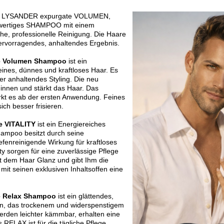
LYSANDER expurgate VOLUMEN,
chwertiges SHAMPOO mit einem
liche, professionelle Reinigung. Die Haare
hervorragendes, anhaltendes Ergebnis.
 Volumen Shampoo
ist ein
ines, dünnes und kraftloses Haar. Es
r anhaltendes Styling. Die neu
n innen und stärkt das Haar. Das
rkt es ab der ersten Anwendung. Feines
ch besser frisieren.
 VITALITY
ist ein Energiereiches
hampoo besitzt durch seine
fenreinigende Wirkung für kraftloses
ty sorgen für eine zuverlässige Pflege
ht dem Haar Glanz und gibt Ihm die
t mit seinen exklusiven Inhaltsoffen eine
 Relax Shampoo
ist ein glättendes,
en, das trockenem und widerspenstigem
erden leichter kämmbar, erhalten eine
 RELAX ist für die tägliche Pflege