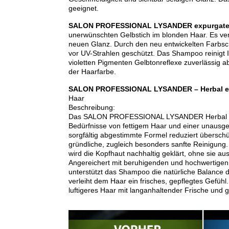
geeignet.
SALON PROFESSIONAL LYSANDER expurgate 
unerwünschten Gelbstich im blonden Haar. Es ver
neuen Glanz. Durch den neu entwickelten Farbs
vor UV-Strahlen geschützt. Das Shampoo reinigt I
violetten Pigmenten Gelbtonreflexe zuverlässig ab
der Haarfarbe.
SALON PROFESSIONAL LYSANDER – Herbal e
Haar
Beschreibung:
Das SALON PROFESSIONAL LYSANDER Herbal Sha
Bedürfnisse von fettigem Haar und einer unausge
sorgfältig abgestimmte Formel reduziert überschü
gründliche, zugleich besonders sanfte Reinigung.
wird die Kopfhaut nachhaltig geklärt, ohne sie au
Angereichert mit beruhigenden und hochwertigen I
unterstützt das Shampoo die natürliche Balance de
verleiht dem Haar ein frisches, gepflegtes Gefühl.
luftigeres Haar mit langanhaltender Frische und