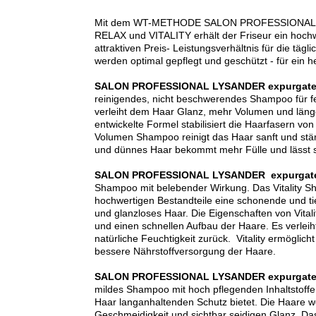
Mit dem WT-METHODE SALON PROFESSIONAL 
RELAX und VITALITY erhält der Friseur ein ho
attraktiven Preis- Leistungsverhältnis für die täg
werden optimal gepflegt und geschützt - für ein 
SALON PROFESSIONAL LYSANDER expurgate
reinigendes, nicht beschwerendes Shampoo für fe
verleiht dem Haar Glanz, mehr Volumen und länge
entwickelte Formel stabilisiert die Haarfasern vo
Volumen Shampoo reinigt das Haar sanft und stä
und dünnes Haar bekommt mehr Fülle und lässt si
SALON PROFESSIONAL LYSANDER expurgate
Shampoo mit belebender Wirkung. Das Vitality S
hochwertigen Bestandteile eine schonende und tie
und glanzloses Haar. Die Eigenschaften von Vitali
und einen schnellen Aufbau der Haare. Es verlei
natürliche Feuchtigkeit zurück. Vitality ermöglich
bessere Nährstoffversorgung der Haare.
SALON PROFESSIONAL LYSANDER expurgate
mildes Shampoo mit hoch pflegenden Inhaltstoff
Haar langanhaltenden Schutz bietet. Die Haare w
Geschmeidigkeit und sichtbar seidigen Glanz. Das