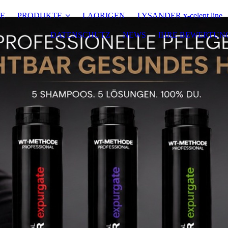
E
PRODUKTE
LAORIGEN
LYSANDER x-celent line
DATENSCHUTZ
NEWS
IHRE BEWERTUN